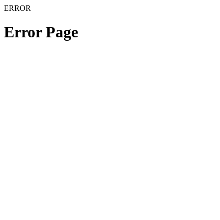
ERROR
Error Page