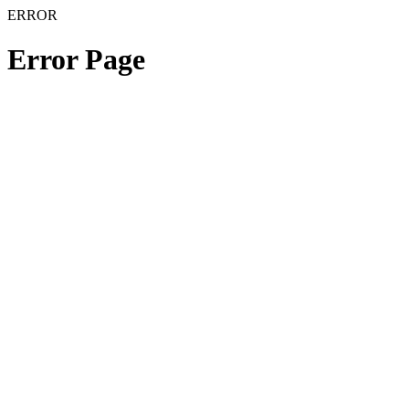
ERROR
Error Page