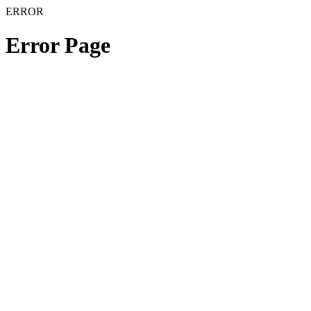
ERROR
Error Page