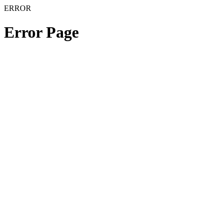
ERROR
Error Page