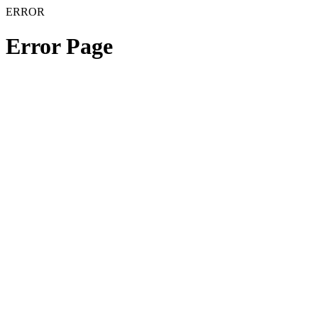
ERROR
Error Page