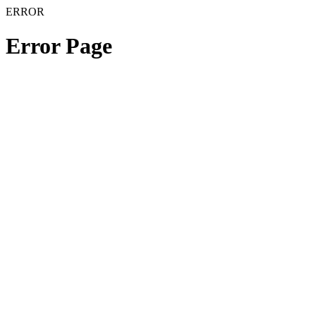
ERROR
Error Page