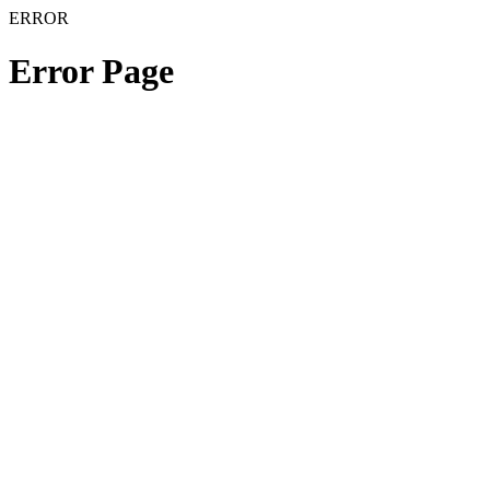
ERROR
Error Page