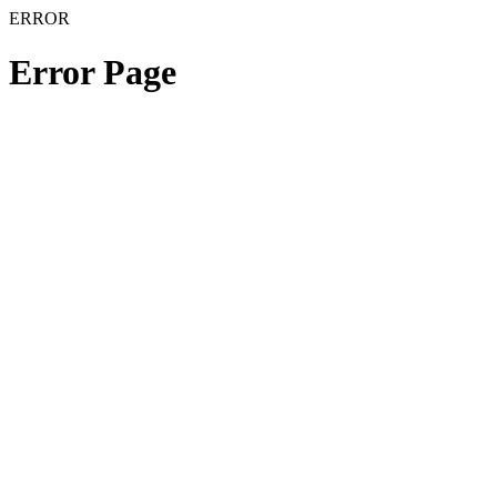
ERROR
Error Page