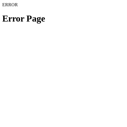
ERROR
Error Page