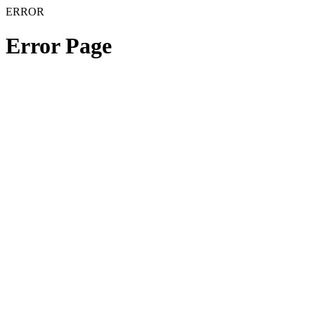
ERROR
Error Page