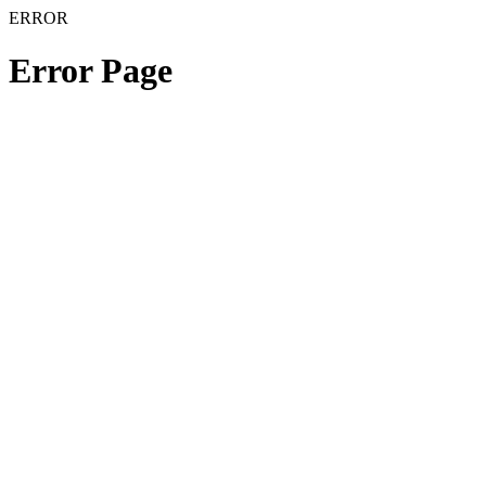
ERROR
Error Page