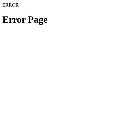
ERROR
Error Page