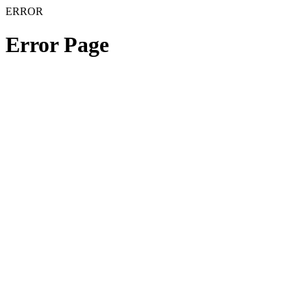
ERROR
Error Page