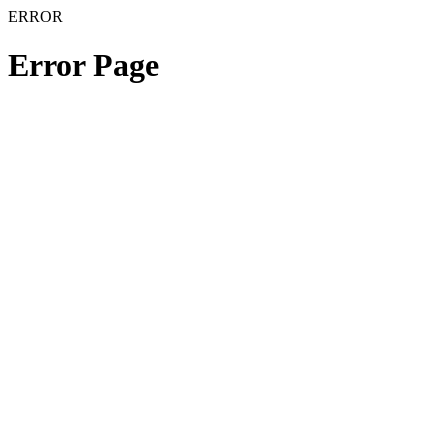
ERROR
Error Page