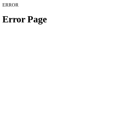
ERROR
Error Page