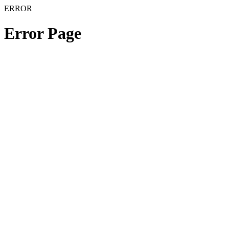
ERROR
Error Page