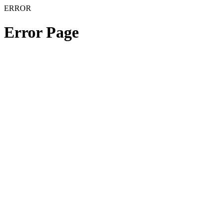
ERROR
Error Page