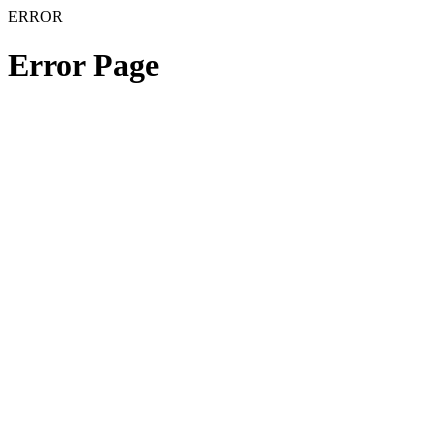
ERROR
Error Page