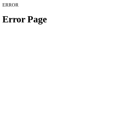
ERROR
Error Page