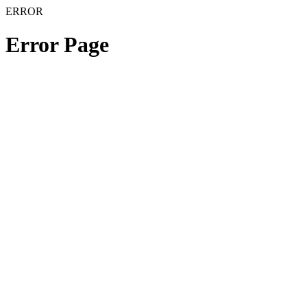
ERROR
Error Page