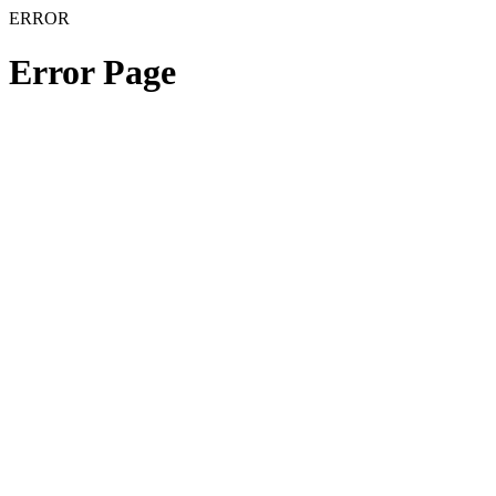
ERROR
Error Page