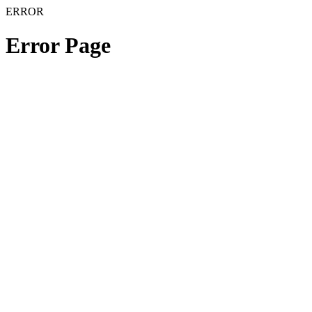
ERROR
Error Page