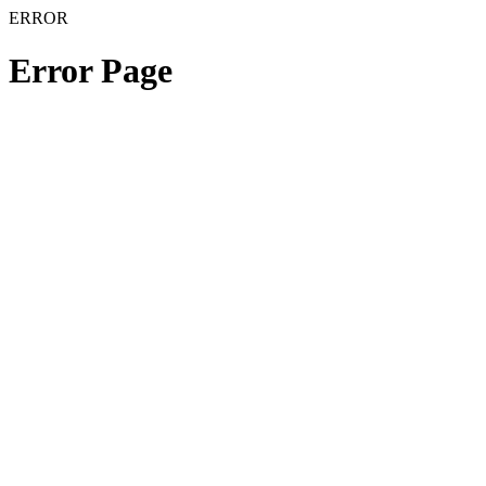
ERROR
Error Page