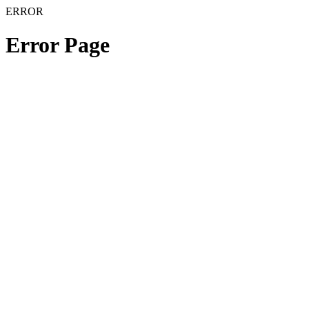
ERROR
Error Page