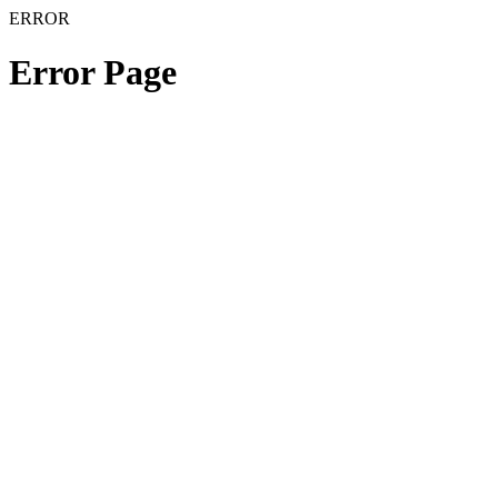
ERROR
Error Page