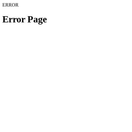
ERROR
Error Page