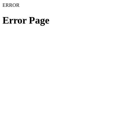
ERROR
Error Page