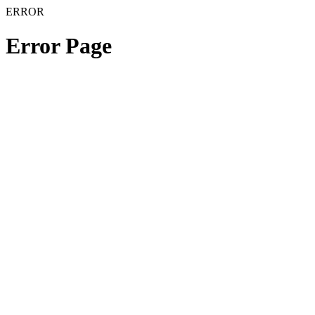
ERROR
Error Page