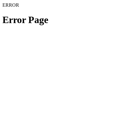
ERROR
Error Page