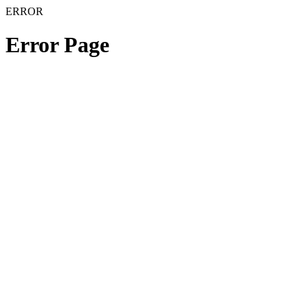
ERROR
Error Page