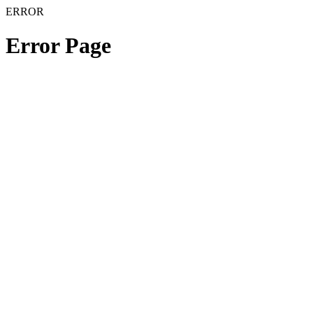
ERROR
Error Page