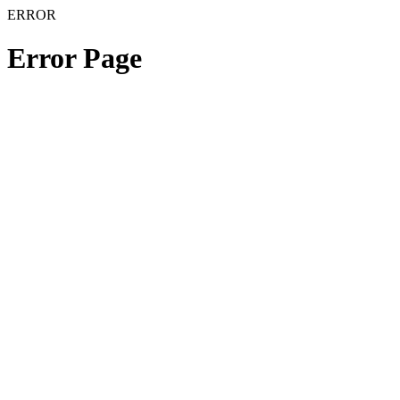
ERROR
Error Page