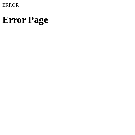
ERROR
Error Page