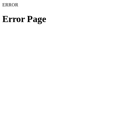
ERROR
Error Page