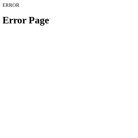
ERROR
Error Page