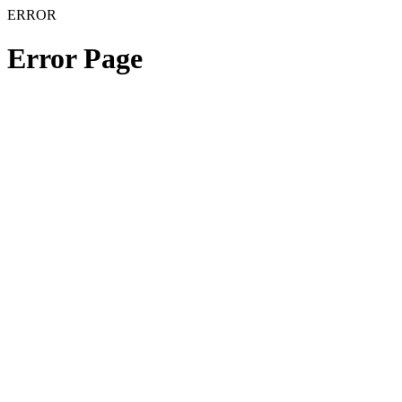
ERROR
Error Page