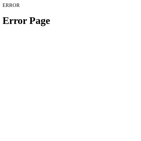
ERROR
Error Page