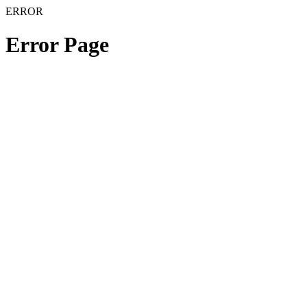
ERROR
Error Page