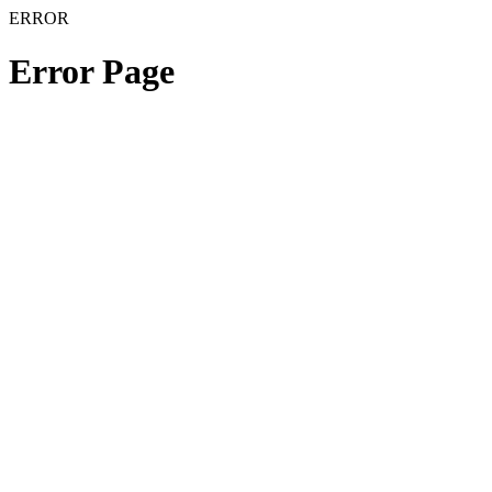
ERROR
Error Page