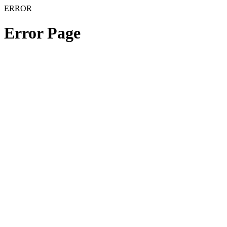
ERROR
Error Page