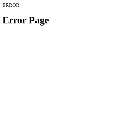
ERROR
Error Page