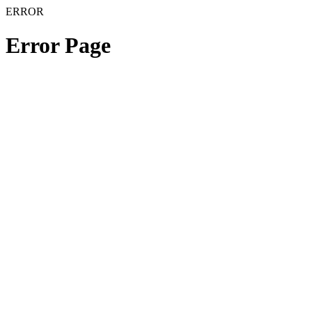
ERROR
Error Page