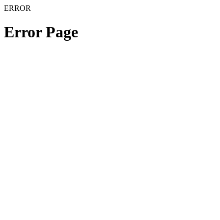
ERROR
Error Page