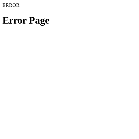
ERROR
Error Page