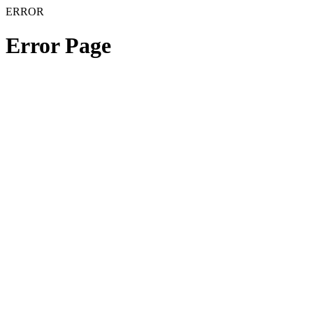
ERROR
Error Page