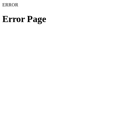
ERROR
Error Page